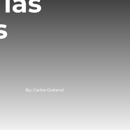
 las
s
By: Carlos Graterol