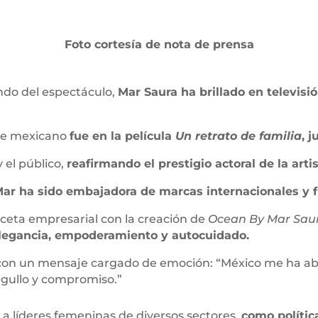
Foto cortesía de nota de prensa
ndo del espectáculo,
Mar Saura ha brillado en televisi
ine mexicano
fue en la película
Un retrato de familia
, 
y el público,
reafirmando el prestigio actoral de la arti
ar ha sido embajadora de marcas internacionales y fi
aceta empresarial con la creación de
Ocean By Mar Sau
 elegancia, empoderamiento y autocuidado.
con un mensaje cargado de emoción: “México me ha abi
orgullo y compromiso.”
a líderes femeninas de diversos sectores,
como política