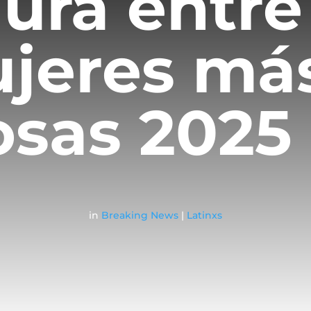
ura entre
ujeres má
osas 2025
in
Breaking News
|
Latinxs