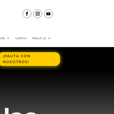
dia
Latinxs
About us
¡PAUTA CON
NOSOTROS!