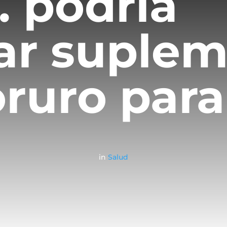
. podría
ar suple
oruro para
in
Salud