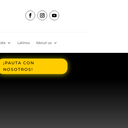
dia
Latinxs
About us
¡PAUTA CON
NOSOTROS!