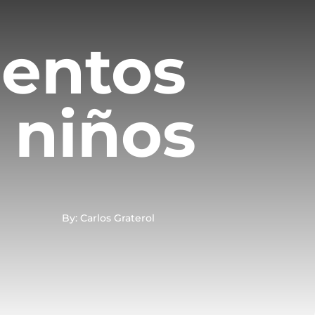
mentos
 niños
By: Carlos Graterol