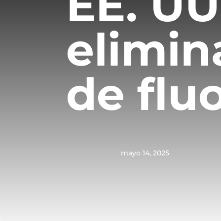
EE. UU
elimin
de flu
mayo 14, 2025