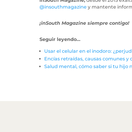
inSouth Magazine,
desde el 2015 exal
@insouthmagazine
y mantente infor
¡inSouth Magazine siempre contigo!
Seguir leyendo…
Usar el celular en el inodoro: ¿perjud
Encías retraídas, causas comunes y 
Salud mental, cómo saber si tu hijo 