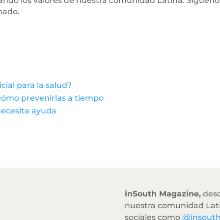
tando los valores de nuestra comunidad Latina. Sígueno
mado.
icial para la salud?
cómo prevenirlas a tiempo
necesita ayuda
inSouth Magazine,
desd
nuestra comunidad Lati
sociales como
@insout