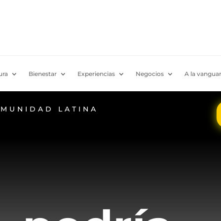
ura
Bienestar
Experiencias
Negocios
A la vanguar
OMUNIDAD LATINA