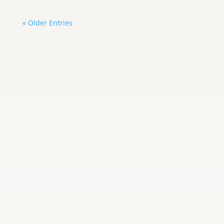
« Older Entries
Carlos Graterol