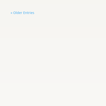
« Older Entries
Carlos Graterol