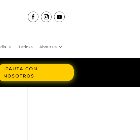
dia
Latinxs
About us
¡PAUTA CON
NOSOTROS!