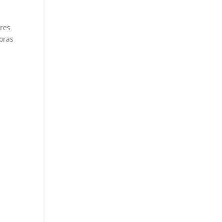
eres
oras