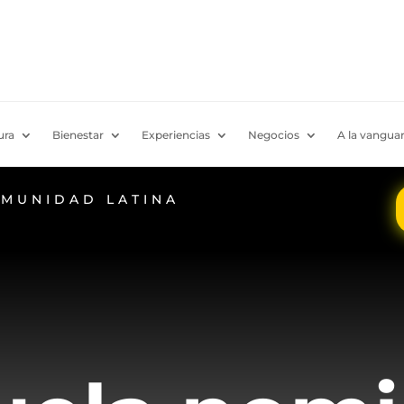
ura
Bienestar
Experiencias
Negocios
A la vanguar
OMUNIDAD LATINA