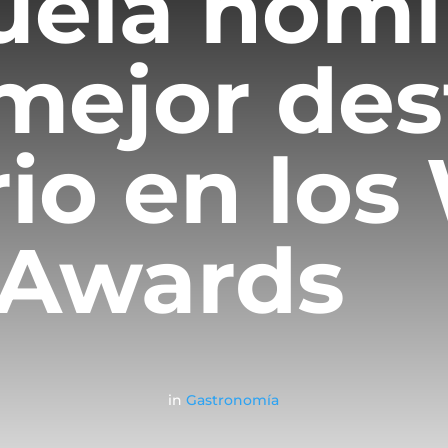
uela nom
mejor des
rio en los
 Awards
in
Gastronomía