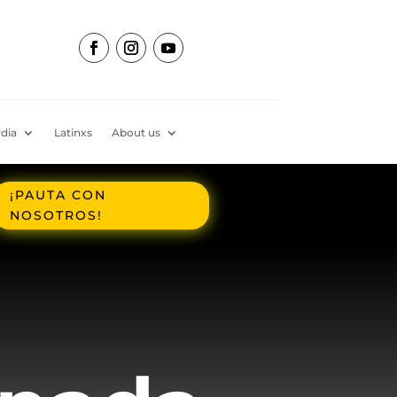
dia
Latinxs
About us
¡PAUTA CON
NOSOTROS!