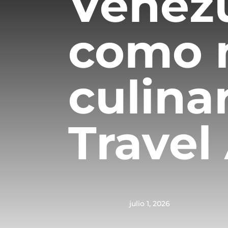
Venez
como 
culina
Travel
julio 1, 2026