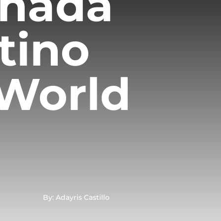
inada
tino
 World
By: Adayris Castillo