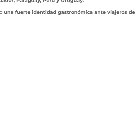
cuador, Paraguay, Perú y Uruguay.
o
una fuerte identidad gastronómica ante viajeros d