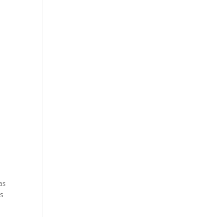
as
as