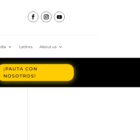
dia
Latinxs
About us
¡PAUTA CON
NOSOTROS!