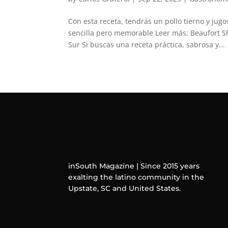
Con esta receta, tendrás un pollo tierno y ju
sencilla pero memorable Leer más: Beaufort S
Sur Si buscas una receta práctica, sabrosa y...
inSouth Magazine | Since 2015 years
exalting the latino community in the
Upstate, SC and United States.