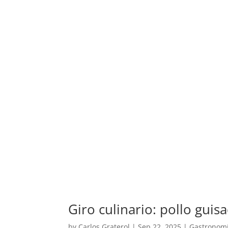
Giro culinario: pollo gui
by
Carlos Graterol
|
Sep 22, 2025
|
Gastronom