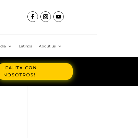
dia
Latinxs
About us
¡PAUTA CON
NOSOTROS!