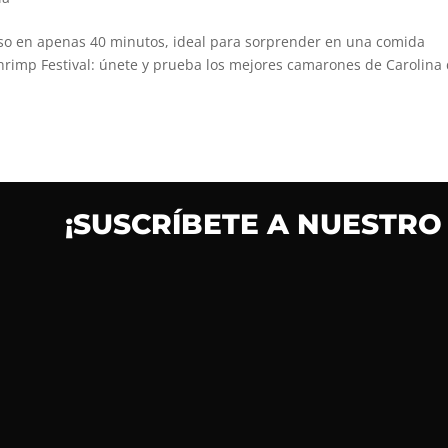
goso en apenas 40 minutos, ideal para sorprender en una comida
hrimp Festival: únete y prueba los mejores camarones de Carolina 
¡SUSCRÍBETE A NUESTRO