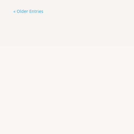
« Older Entries
Carlos Graterol