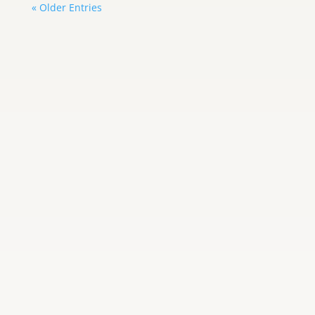
« Older Entries
Adayris Castillo
Estados Unidos dio un nuevo paso en