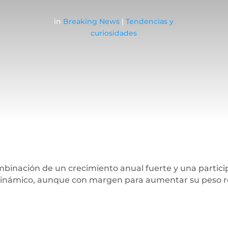
in
Breaking News
|
Tendencias y
curiosidades
binación de un crecimiento anual fuerte y una participa
dinámico, aunque con margen para aumentar su peso rel