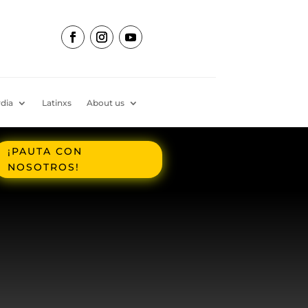
dia
Latinxs
About us
¡PAUTA CON
NOSOTROS!