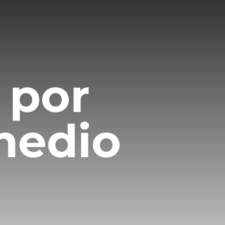
 por
medio