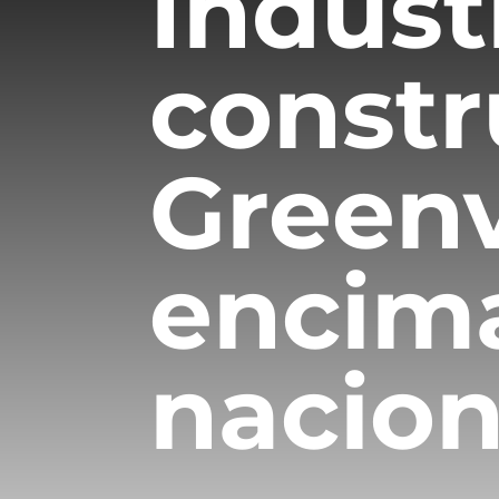
Indust
constr
Greenv
encim
nacion