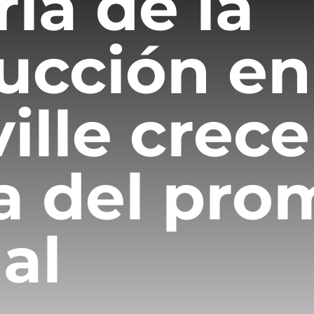
ria de la
ucción en
ille crece
a del pro
al