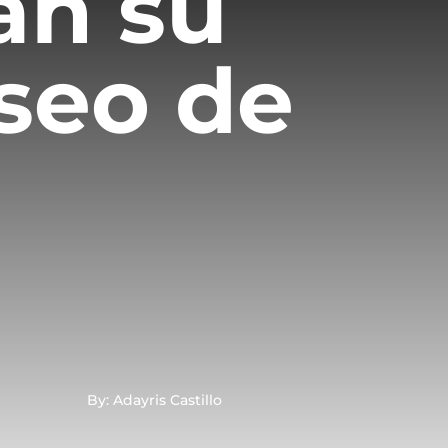
an su
aseo de
By: Adayris Castillo