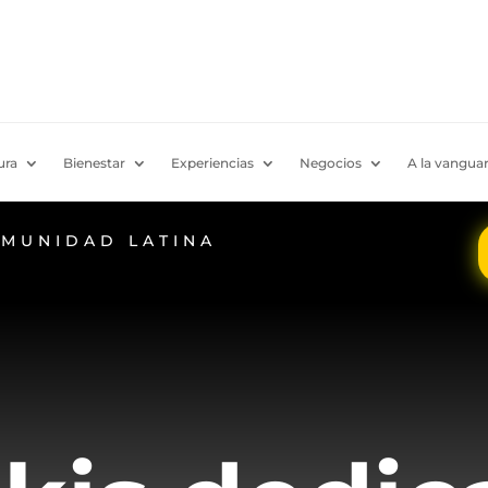
ura
Bienestar
Experiencias
Negocios
A la vanguar
OMUNIDAD LATINA