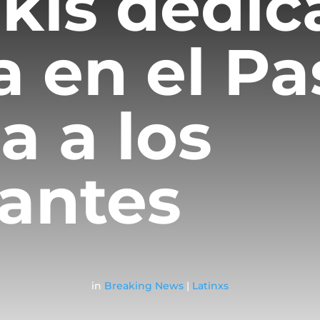
kis dedic
la en el P
a a los
antes
in
Breaking News
|
Latinxs