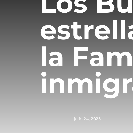
Los Bu
estrel
la Fam
inmigr
julio 24, 2025