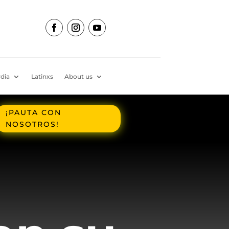
dia
Latinxs
About us
¡PAUTA CON
NOSOTROS!