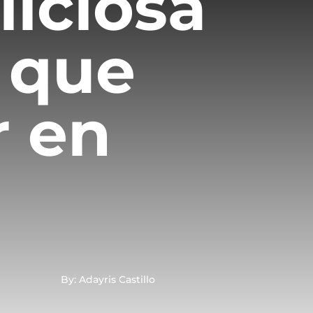
liciosa
 que
r en
By: Adayris Castillo