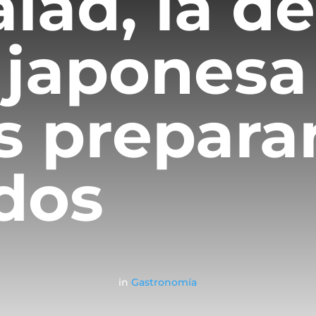
lad, la de
 japonesa
 prepara
dos
in
Gastronomía