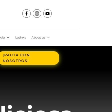
dia
Latinxs
About us
¡PAUTA CON
NOSOTROS!