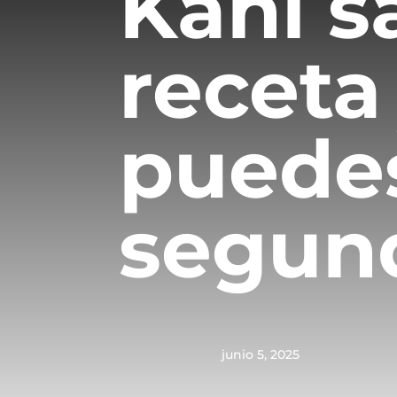
Kani sa
receta
puedes
segun
junio 5, 2025