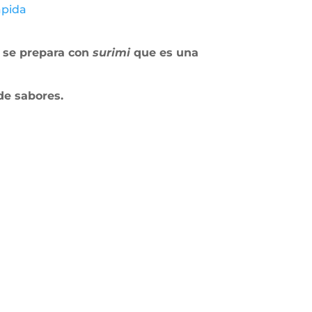
ápida
a se prepara con
surimi
que es una
de sabores.