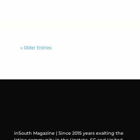
sus siglas en inglés) y está dirigida a
adultos mayores de 50 años que
necesitan protección frente al virus
de la influenza.
« Older Entries
inSouth Magazine | Since 2015 years exalting the
latino community in the Upstate, SC and United