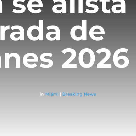
 se alista
rada de
anes 2026
in
Miami
|
Breaking News