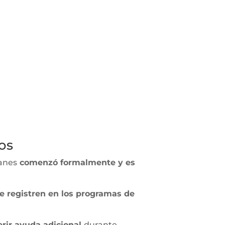
os
canes
comenzó formalmente y es
e registren en los programas de
erir ayuda adicional
durante