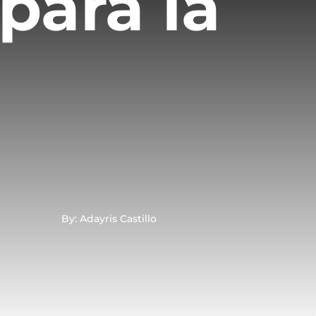
 para la
By: Adayris Castillo