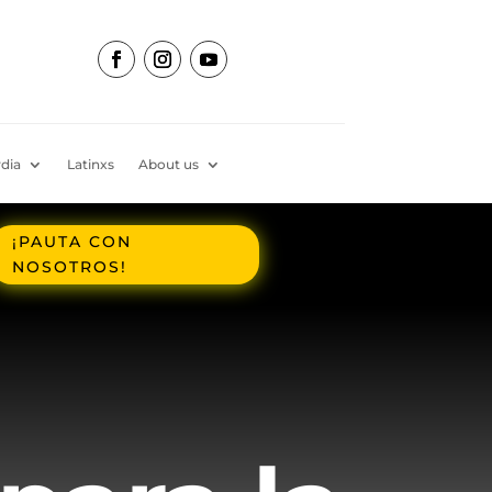
dia
Latinxs
About us
¡PAUTA CON
NOSOTROS!