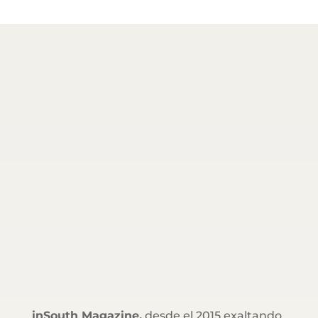
inSouth Magazine,
desde el 2015 exaltando