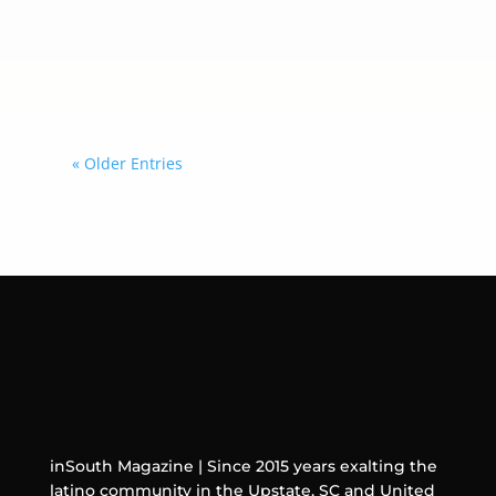
tratar a esos perfiles como
pertenecientes a menores de 13 años
o, en determinados casos, como
usuarios menores de 18 años.
« Older Entries
inSouth Magazine | Since 2015 years exalting the
latino community in the Upstate, SC and United