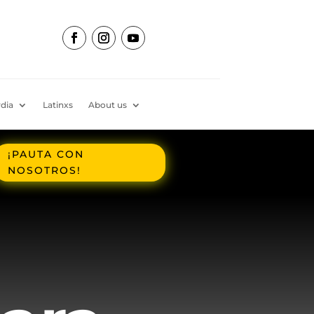
dia
Latinxs
About us
¡PAUTA CON
NOSOTROS!