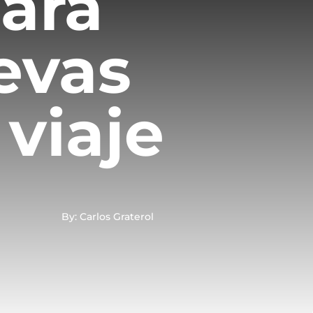
para
evas
 viaje
By: Carlos Graterol