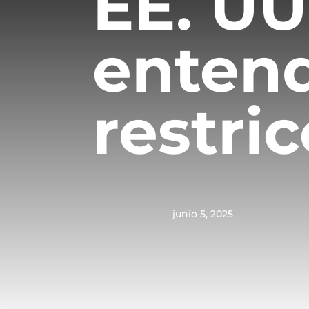
EE. UU
entend
restri
junio 5, 2025