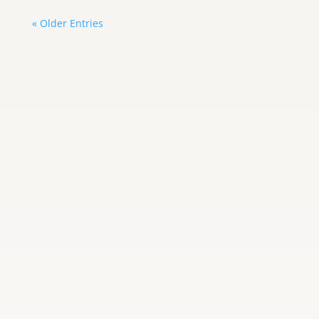
« Older Entries
Carlos Graterol