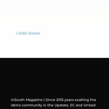
pertenecientes a menores de 13 años
o, en determinados casos, como
usuarios menores de 18 años.
« Older Entries
inSouth Magazine | Since 2015 years exalting the
latino community in the Upstate, SC and United