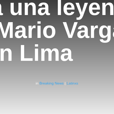
a una leye
Mario Varg
en Lima
in
Breaking News
|
Latinxs