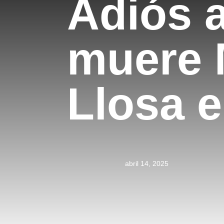
Adiós 
muere 
Llosa 
abril 14, 2025