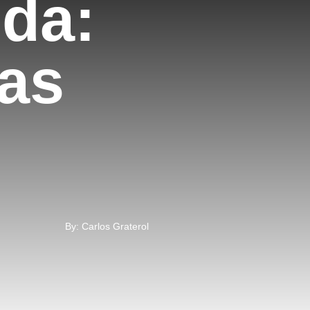
nda:
as
By: Carlos Graterol