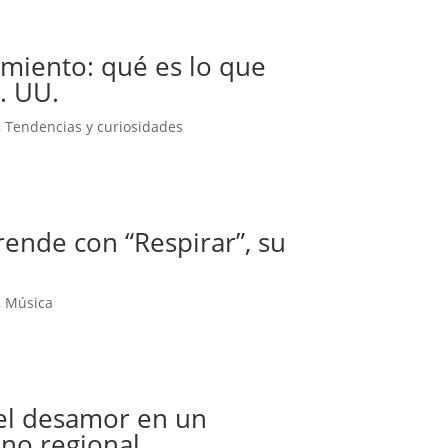
miento: qué es lo que
E. UU.
,
Tendencias y curiosidades
rende con “Respirar”, su
,
Música
el desamor en un
no regional