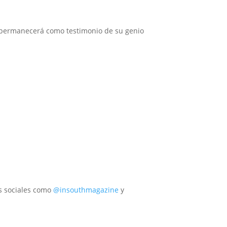
 permanecerá como testimonio de su genio
es sociales como
@insouthmagazine
y