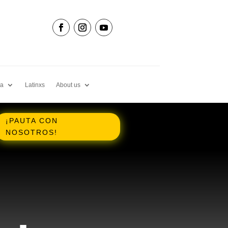
ia
Latinxs
About us
¡PAUTA CON
NOSOTROS!