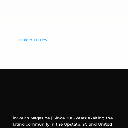
una coordinación más estrecha con
los gobiernos que decidan sumarse a
esta iniciativa.
« Older Entries
inSouth Magazine | Since 2015 years exalting the
latino community in the Upstate, SC and United