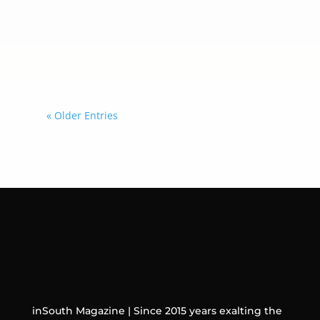
Alimentos y Medicamentos (FDA, por
sus siglas en inglés) y está dirigida a
adultos mayores de 50 años que
necesitan protección frente al virus
de la influenza.
« Older Entries
inSouth Magazine | Since 2015 years exalting the