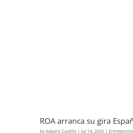
ROA arranca su gira Espa
by
Adayris Castillo
|
Jul 14, 2026
|
Entretenimi