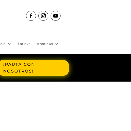
dia
Latinxs
About us
¡PAUTA CON
NOSOTROS!