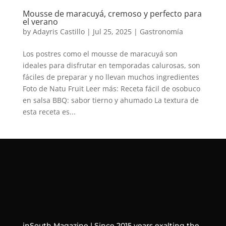
Mousse de maracuyá, cremoso y perfecto para
el verano
by
Adayris Castillo
|
Jul 25, 2025
|
Gastronomía
Los postres como el mousse de maracuyá son
ideales para disfrutar en temporadas calurosas, son
fáciles de preparar y no llevan muchos ingredientes
Foto de Natu Fruit Leer más: Receta fácil de osobuco
en salsa BBQ: sabor tierno y ahumado La textura de
esta receta es...
inSouth Magazine | Since 2015 years exalting the