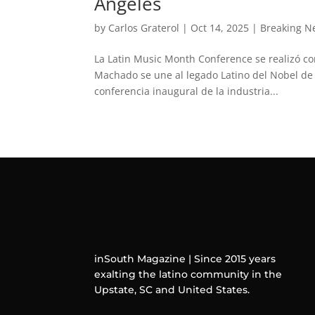
Ángeles
by
Carlos Graterol
|
Oct 14, 2025
|
Breaking N
La Latin Music Month Conference se realizó co
Machado se une al legado Latino del Nobel de 
conferencia inaugural de la industria...
inSouth Magazine | Since 2015 years
exalting the latino community in the
Upstate, SC and United States.