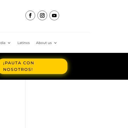
dia
Latinxs
About us
¡PAUTA CON
NOSOTROS!