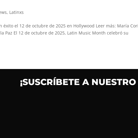
ews
,
Latinxs
n éxito el 12 de octubre de 2025 en Hollywood Leer más: María Cor
la Paz El 12 de octubre de 2025, Latin Music Month celebró su
¡SUSCRÍBETE A NUESTRO