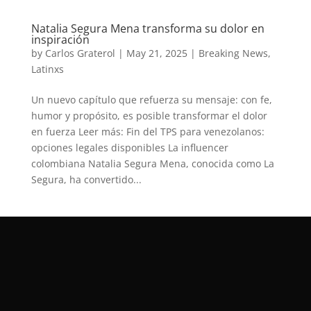
Natalia Segura Mena transforma su dolor en
inspiración
by
Carlos Graterol
|
May 21, 2025
|
Breaking News
,
Latinxs
Un nuevo capítulo que refuerza su mensaje: con fe,
humor y propósito, es posible transformar el dolor
en fuerza Leer más: Fin del TPS para venezolanos:
opciones legales disponibles La influencer
colombiana Natalia Segura Mena, conocida como La
Segura, ha convertido...