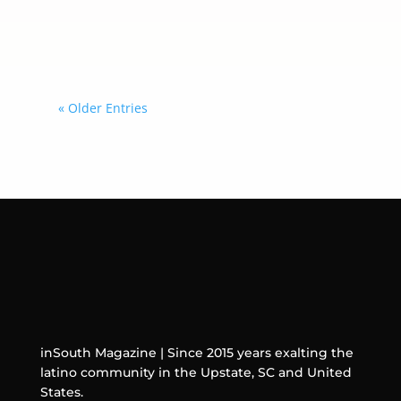
del contorno de los ojos y lograr un
rostro más descansado.
« Older Entries
inSouth Magazine | Since 2015 years exalting the
latino community in the Upstate, SC and United
States.