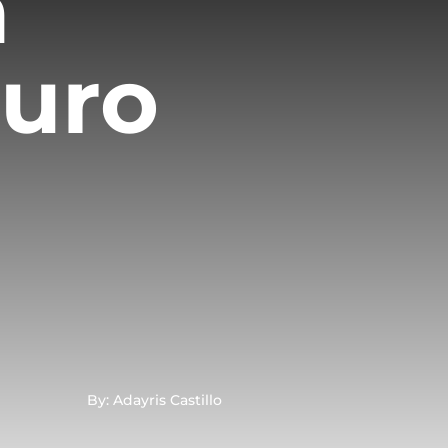
a
uro
By: Adayris Castillo