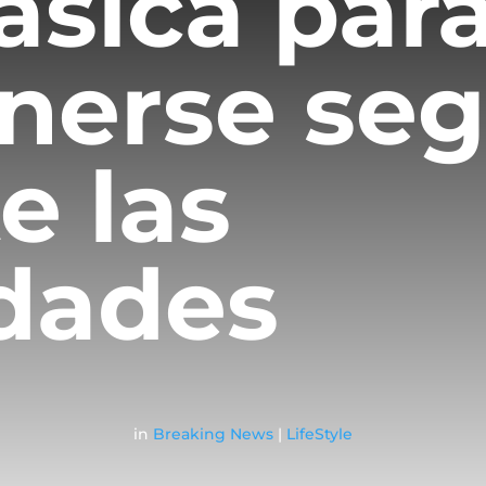
ásica par
nerse seg
e las
idades
in
Breaking News
|
LifeStyle