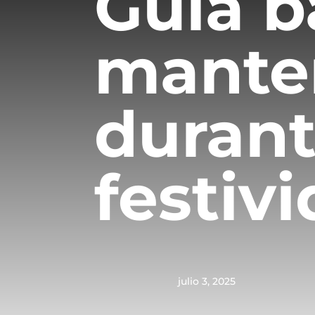
Guía b
mante
durant
festiv
julio 3, 2025