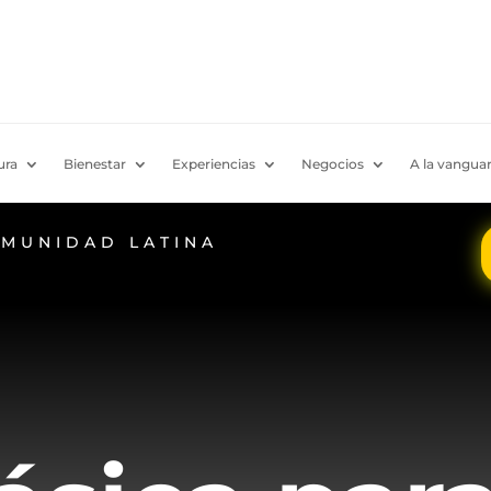
ura
Bienestar
Experiencias
Negocios
A la vanguar
OMUNIDAD LATINA