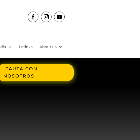
dia
Latinxs
About us
¡PAUTA CON
NOSOTROS!