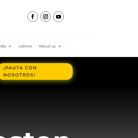
dia
Latinxs
About us
¡PAUTA CON
NOSOTROS!