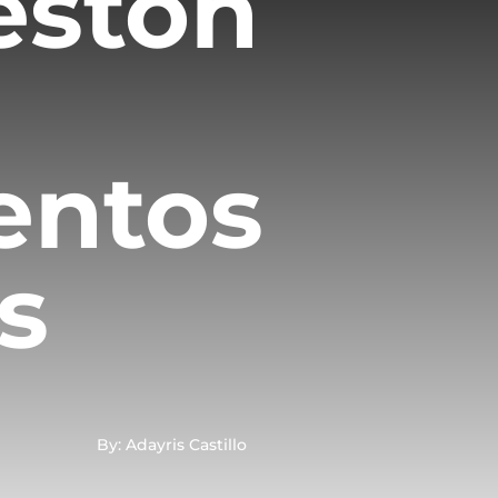
eston
entos
es
By: Adayris Castillo