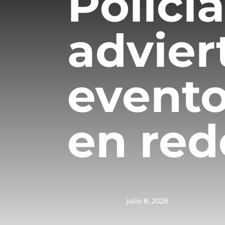
Policí
advier
evento
en red
julio 8, 2026