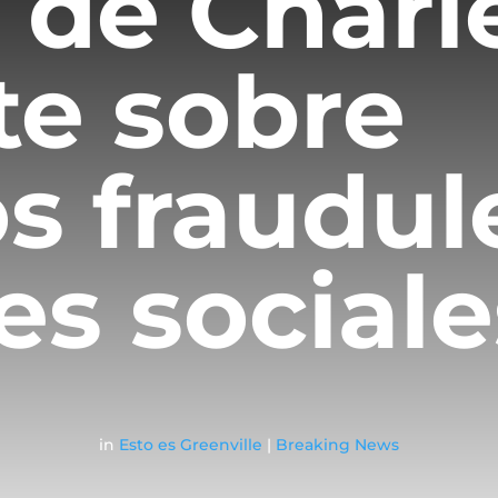
a de Charl
te sobre
s fraudul
es social
in
Esto es Greenville
|
Breaking News