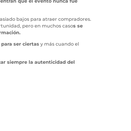
uentran que el evento nunca fue
asiado bajos para atraer compradores.
ortunidad, pero en muchos caso
s se
ormación.
ara ser ciertas
y más cuando el
car siempre la autenticidad del