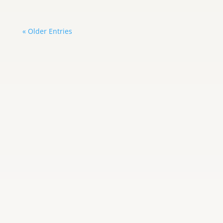
« Older Entries
Carlos Graterol