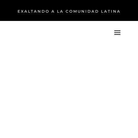
EXALTANDO A LA COMUNIDAD LATINA
Mundial 2026 |
Uruguay no
pudo en su
debut
junio 15, 2026