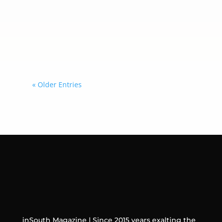
acciones contra las organizaciones
criminales transnacionales mediante
una coordinación más estrecha con
los gobiernos que decidan sumarse a
esta iniciativa.
« Older Entries
inSouth Magazine | Since 2015 years exalting the