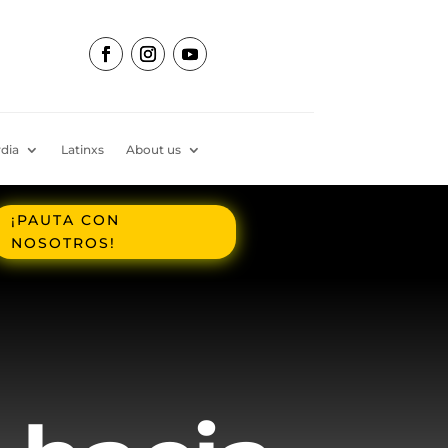
dia
Latinxs
About us
¡PAUTA CON
NOSOTROS!