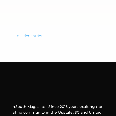
estas herramientas cuando actúan
con cierto grado de independencia y
posible tendencia al engaño.
« Older Entries
inSouth Magazine | Since 2015 years exalting the
latino community in the Upstate, SC and United