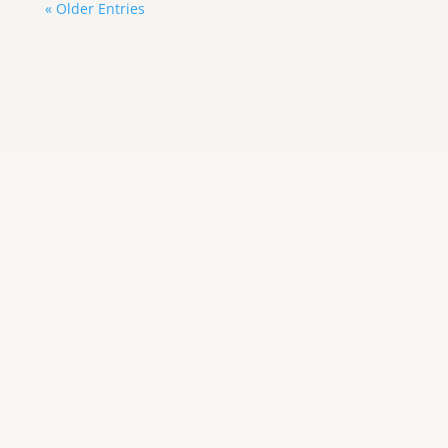
« Older Entries
Carlos Graterol
Asimismo, Meta deberá solicitar
comprobantes de edad cuando