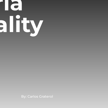
ria
ality
By: Carlos Graterol