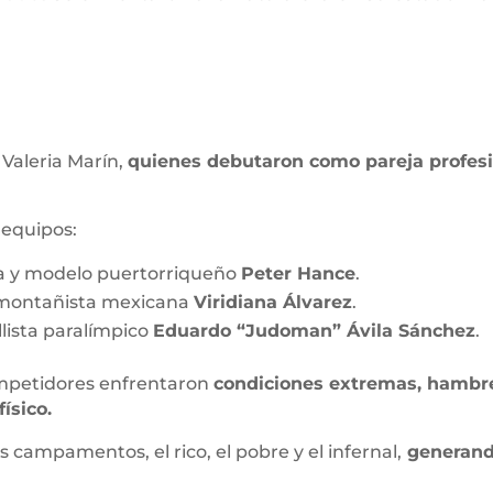
 Valeria Marín,
quienes debutaron como pareja profesi
 equipos:
icía y modelo puertorriqueño
Peter Hance
.
 montañista mexicana
Viridiana Álvarez
.
llista paralímpico
Eduardo “Judoman” Ávila Sánchez
.
ompetidores enfrentaron
condiciones extremas, hambre
ísico.
s campamentos, el rico, el pobre y el infernal,
generando