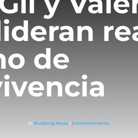
Gil y Vale
lideran re
mo de
ivencia
in
Breaking News
|
Entretenimiento