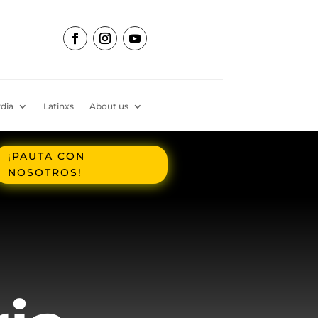
dia
Latinxs
About us
¡PAUTA CON
NOSOTROS!