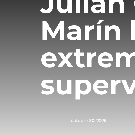
Julián 
Marín 
extre
superv
octubre 30, 2025