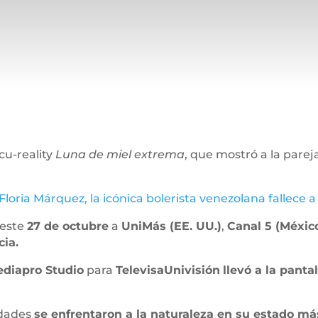
cu-reality
Luna de miel extrema
, que mostró a la pare
Floria Márquez, la icónica bolerista venezolana fallece a
 este
27 de octubre
a
UniMás (EE. UU.)
,
Canal 5 (Méxic
ia.
diapro Studio
para
TelevisaUnivisión
llevó a la pant
idades
se enfrentaron a la naturaleza en su estado má