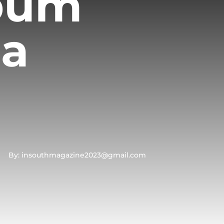
lbum
 a
By: insouthmagazine2023@gmail.com