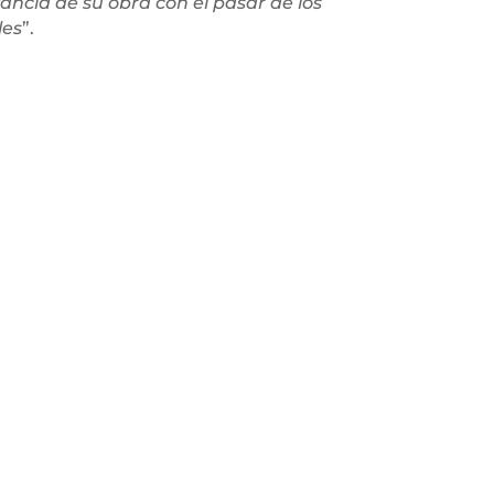
ancia de su obra con el pasar de los
les
”.