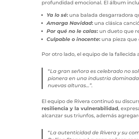
profundidad emocional. El álbum inclu
Ya lo sé
:
una balada desgarradora qu
Amarga Navidad
:
una clásica canci
Por qué no le calas
:
un dueto que res
Culpable o inocente
:
una pieza que c
Por otro lado, el equipo de la fallecida 
“
La gran señora es celebrado no solo
pionera en una industria dominada
nuevas alturas…”.
El equipo de Rivera continuó su discur
resiliencia y la vulnerabilidad
, expres
alcanzar sus triunfos, además agregar
“
La autenticidad de Rivera y su comp