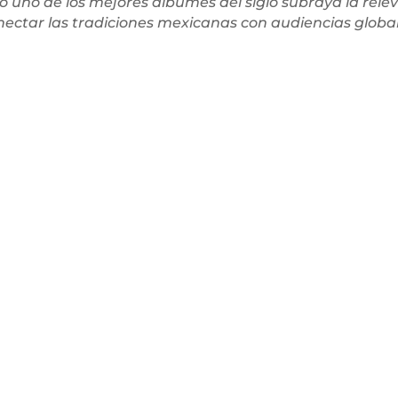
 uno de los mejores álbumes del siglo subraya la relev
ectar las tradiciones mexicanas con audiencias globa