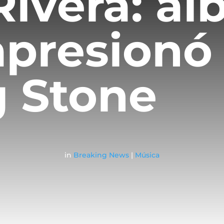
Rivera: á
presionó
g Stone
in
Breaking News
|
Música