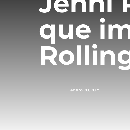
Jenni 
que im
Rollin
enero 20, 2025