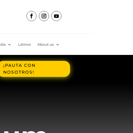
dia
Latinxs
About us
¡PAUTA CON
NOSOTROS!