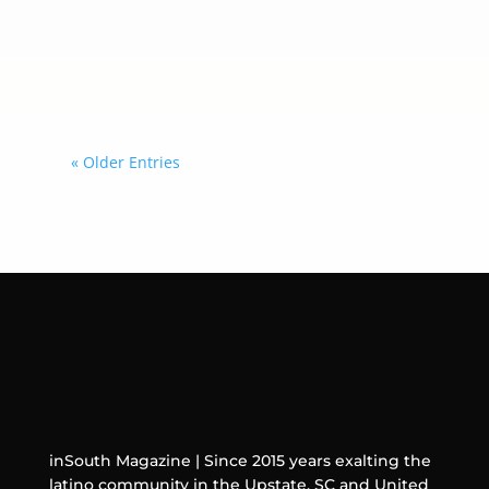
criminales transnacionales mediante
una coordinación más estrecha con
los gobiernos que decidan sumarse a
esta iniciativa.
« Older Entries
inSouth Magazine | Since 2015 years exalting the
latino community in the Upstate, SC and United