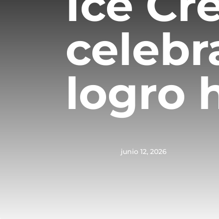
Ice Cr
celebr
logro 
junio 12, 2026