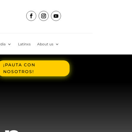
dia
Latinxs
About us
¡PAUTA CON
NOSOTROS!