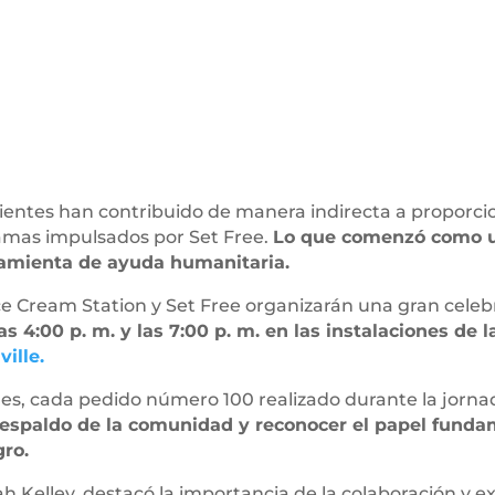
clientes han contribuido de manera indirecta a proporc
ramas impulsados por Set Free.
Lo que comenzó como u
ramienta de ayuda humanitaria.
ce Cream Station y Set Free organizarán una gran celeb
as 4:00 p. m. y las 7:00 p. m. en las instalaciones de l
ille.
les, cada pedido número 100 realizado durante la jorn
 respaldo de la comunidad y reconocer el papel fun
gro.
rah Kelley, destacó la importancia de la colaboración y