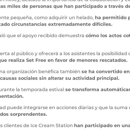
las miles de personas que han participado a través d
ente pequeña, como adquirir un helado,
ha permitido 
tado circunstancias extremadamente difíciles.
aló que el apoyo recibido demuestra
cómo los actos co
ierta al público y ofrecerá a los asistentes la posibilida
 que realiza Set Free en favor de menores rescatados.
 una organización benéfica también
se ha convertido e
usas sociales sin alterar su actividad principal.
urante la temporada estival
se transforma automática
mentación.
dad puede integrarse en acciones diarias y que la sum
ados sorprendentes.
s clientes de Ice Cream Station
han participado en una