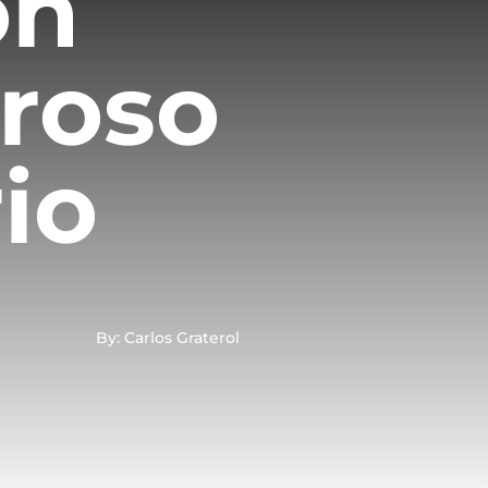
on
roso
io
By: Carlos Graterol