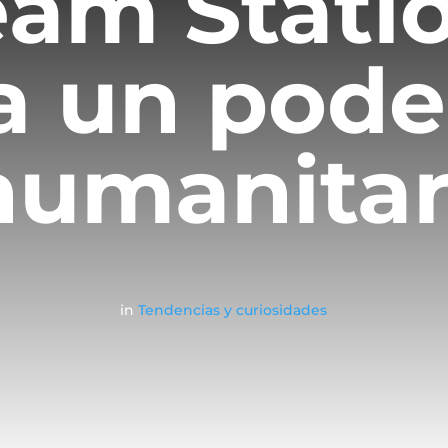
eam Stati
a un pode
humanitar
in
Tendencias y curiosidades