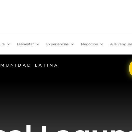
ura
Bienestar
Experiencias
Negocios
A la vanguar
OMUNIDAD LATINA