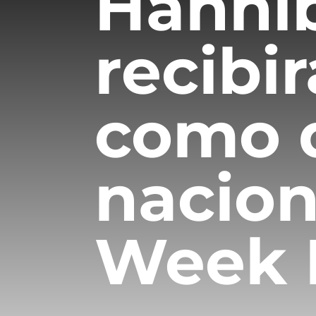
Hanni
recibi
como 
nacion
Week 