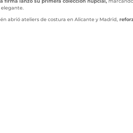
la firma lanzó su primera colección nupcial,
marcando 
 elegante.
n abrió ateliers de costura en Alicante y Madrid,
refor