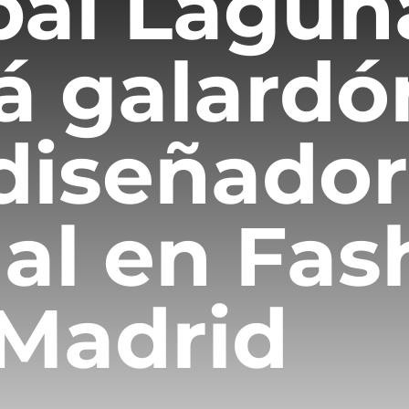
bal Lagun
rá galardó
diseñador
al en Fas
Madrid