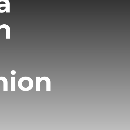
a
n
hion