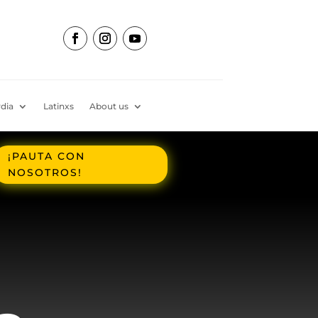
dia
Latinxs
About us
¡PAUTA CON
NOSOTROS!