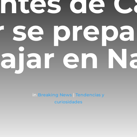
ntes de C
r se prep
iajar en 
in
Breaking News
|
Tendencias y
curiosidades