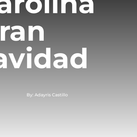
arolina
aran
Navidad
By: Adayris Castillo