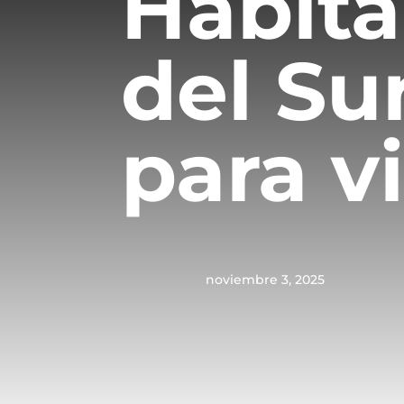
Habita
del Su
para v
noviembre 3, 2025