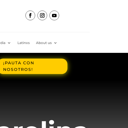
dia
Latinxs
About us
¡PAUTA CON
NOSOTROS!