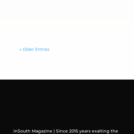
fue nombrada Maestra del Año 2026-
2027 de Greenville County Schools,
uno de los reconocimientos más
importantes que entrega el distrito
escolar a sus educadores.
« Older Entries
inSouth Magazine | Since 2015 years exalting the