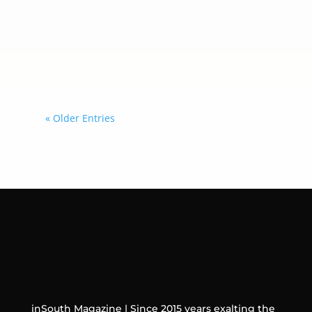
acciones contra las organizaciones
criminales transnacionales mediante
una coordinación más estrecha con
los gobiernos que decidan sumarse a
esta iniciativa.
« Older Entries
inSouth Magazine | Since 2015 years exalting the