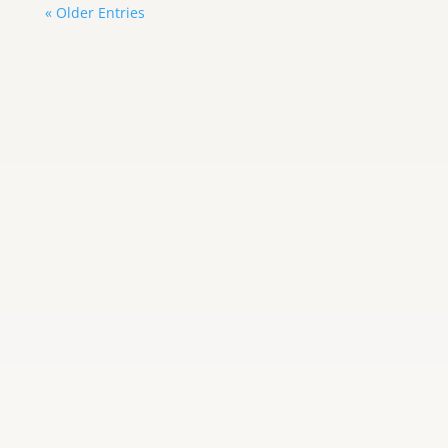
« Older Entries
Carlos Graterol
Brittany Boltinhouse dejó de ser Miss
North Carolina USA apenas cinco