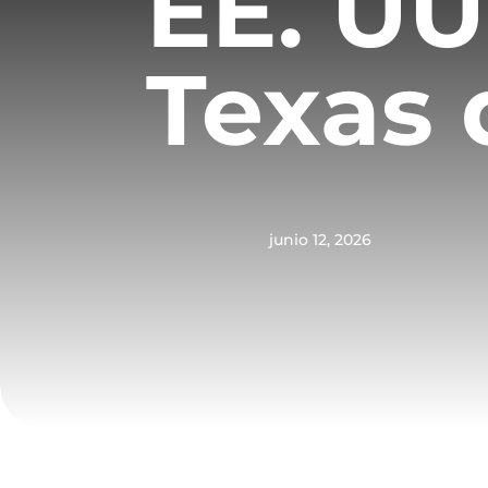
EE. UU.
Texas 
junio 12, 2026