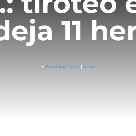
: tiroteo 
deja 11 he
in
Breaking News
|
News