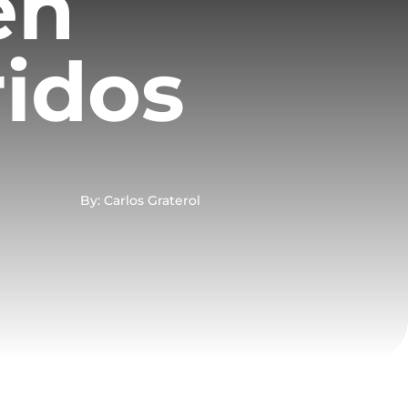
en
ridos
By: Carlos Graterol