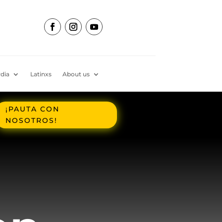
dia
Latinxs
About us
¡PAUTA CON
NOSOTROS!