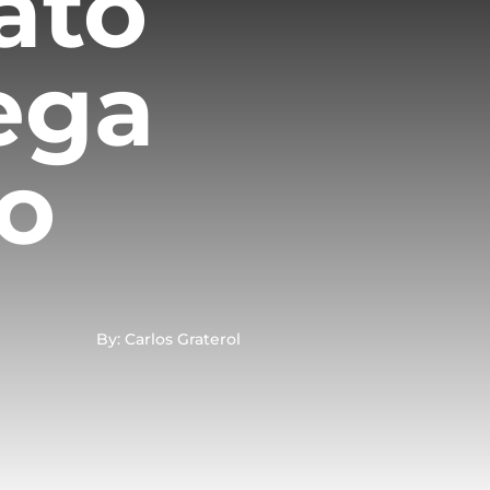
ato
ega
ño
By: Carlos Graterol