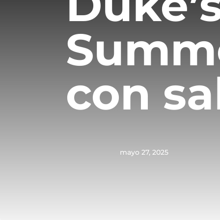
Duke’
Summe
con sa
mayo 27, 2025