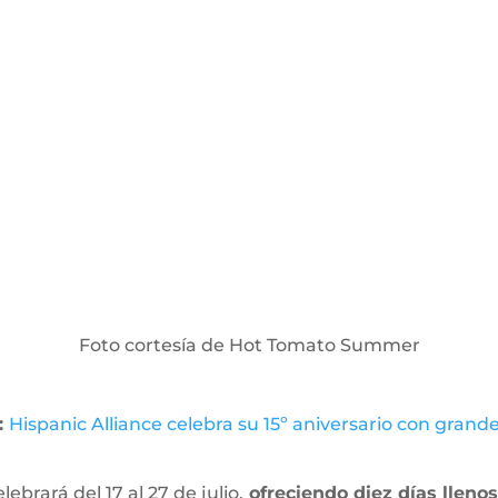
Foto cortesía de Hot Tomato Summer
:
Hispanic Alliance celebra su 15º aniversario con grand
rará del 17 al 27 de julio,
ofreciendo diez días llenos