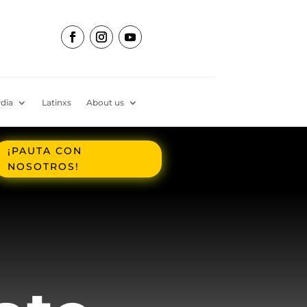
dia
Latinxs
About us
¡PAUTA CON
NOSOTROS!