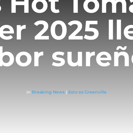
s Hot Tom
r 2025 ll
bor sure
in
Breaking News
|
Esto es Greenville