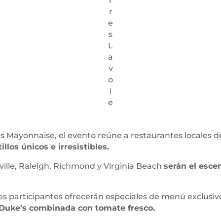
r
r
e
s
L
a
v
o
i
e
 Mayonnaise, el evento reúne a restaurantes locales de
llos únicos e irresistibles.
xville, Raleigh, Richmond y Virginia Beach
serán el esce
tes participantes ofrecerán especiales de menú exclusiv
 Duke’s combinada con tomate fresco.