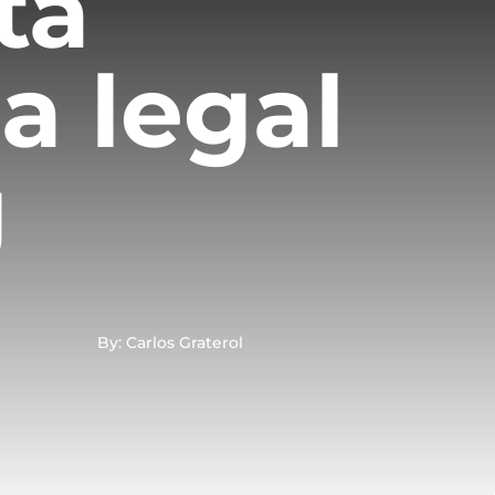
ta
a legal
g
By: Carlos Graterol