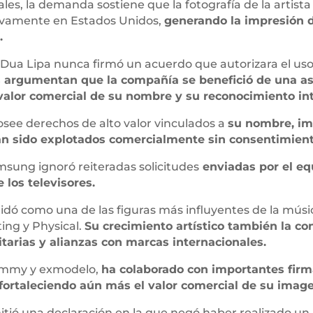
es, la demanda sostiene que la fotografía de la artista
sivamente en Estados Unidos,
generando la impresión d
.
e, Dua Lipa nunca firmó un acuerdo que autorizara el u
 argumentan que la compañía se benefició de una as
 valor comercial de su nombre y su reconocimiento in
see derechos de alto valor vinculados a
su nombre, im
ían sido explotados comercialmente sin consentimient
ung ignoró reiteradas solicitudes
enviadas por el equ
los televisores.
lidó como una de las figuras más influyentes de la músic
ing y Physical.
Su crecimiento artístico también la co
arias y alianzas con marcas internacionales.
rammy y exmodelo,
ha colaborado con importantes firm
fortaleciendo aún más el valor comercial de su image
tió una declaración en la que negó haber realizado un 