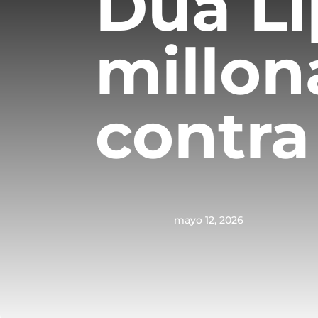
Dua Li
millona
contr
mayo 12, 2026