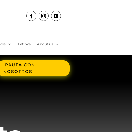
dia
Latinxs
About us
¡PAUTA CON
NOSOTROS!