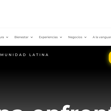
ura
Bienestar
Experiencias
Negocios
A la vanguar
OMUNIDAD LATINA