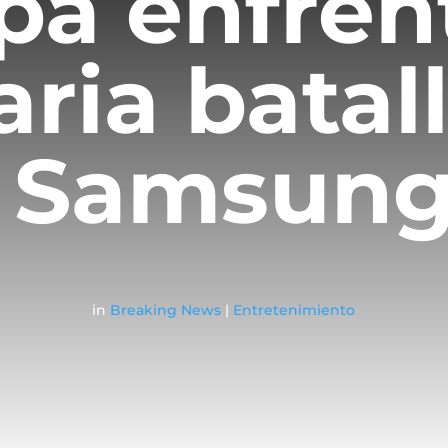
pa enfren
ria batall
a Samsun
in
Breaking News
|
Entretenimiento