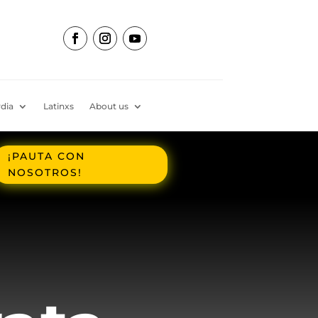
dia
Latinxs
About us
¡PAUTA CON
NOSOTROS!