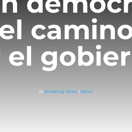
ón demócr
 el camin
r el gobie
in
Breaking News
|
News