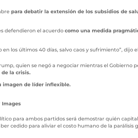
mbre
para debatir la extensión de los subsidios de sal
es defendieron el acuerdo
como una medida pragmática
en los últimos 40 días, salvo caos y sufrimiento”, dijo
Trump, quien se negó a negociar mientras el Gobierno 
e la crisis.
 imagen de líder inflexible.
y Images
o político para ambos partidos será demostrar quién capit
ber cedido para aliviar el costo humano de la parálisi