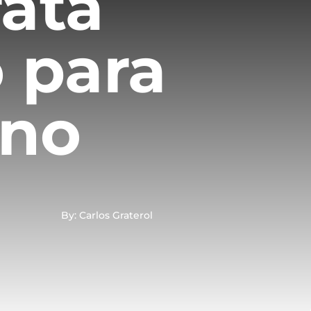
ata
o para
rno
By: Carlos Graterol