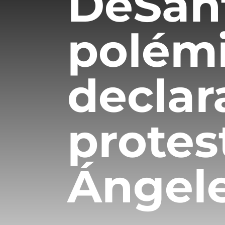
DeSant
polém
declar
protes
Ángel