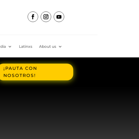
dia
Latinxs
About us
¡PAUTA CON
NOSOTROS!