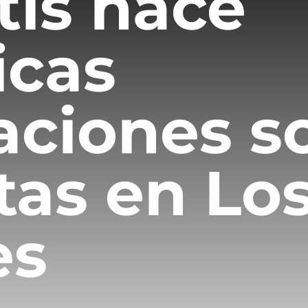
is hace
icas
aciones s
tas en Lo
es