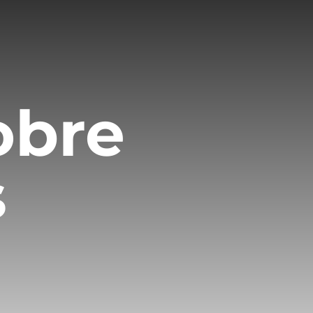
obre
s