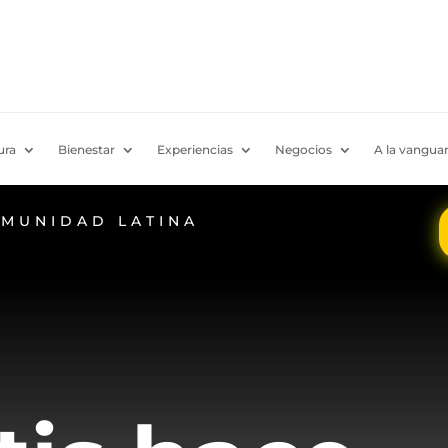
ura
Bienestar
Experiencias
Negocios
A la vanguar
OMUNIDAD LATINA