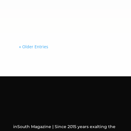
sus siglas en inglés) y está dirigida a
adultos mayores de 50 años que
necesitan protección frente al virus
de la influenza.
« Older Entries
inSouth Magazine | Since 2015 years exalting the